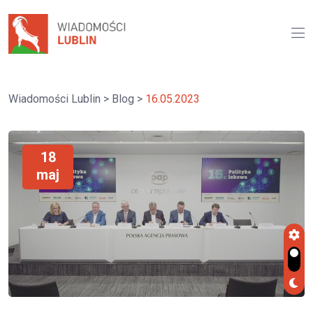
Wiadomości Lublin
>
Blog
>
16.05.2023
18
maj