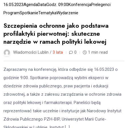
16.05.2023
Agenda
Data
Godz. 09:00
Konferencja
Prelegenci
Program
Spotkanie
Tematyka
Wydarzenie
Szczepienia ochronne jako podstawa
profilaktyki pierwotnej: skuteczne
narzędzie w ramach polityki lekowej
Wiadomości Lublin /
3 lata
0
1 min read
Zapraszamy na konferencję, która odbędzie się 16.05.2023 o
godzinie 9:00. Spotkanie poprowadzą wybitni eksperci w
dziedzinie zdrowia publicznego, praw pacjenta i edukacji
zdrowotnej, a także z zakresu zarządzania w ochronie zdrowia
oraz polityki lekowej i farmakoterapii. Paneliści będą
reprezentować takie uczelnie i instytucje jak Narodowy Instytut
Zdrowia Publicznego PZH-BIP, Uniwersytet Marii Curie-
Skłodowskiej w Lublinie, Instytut […]