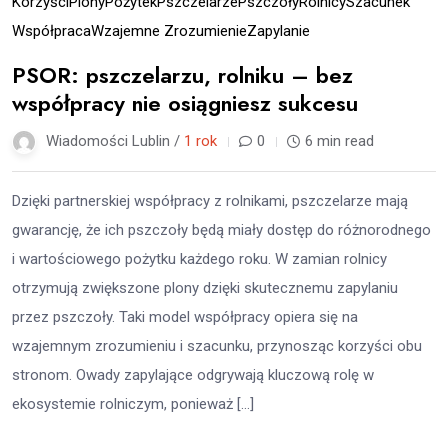
Korzyści
Plony
Pożytek
Pszczelarze
Pszczoły
Rolnicy
Szacunek
Współpraca
Wzajemne Zrozumienie
Zapylanie
PSOR: pszczelarzu, rolniku – bez
współpracy nie osiągniesz sukcesu
Wiadomości Lublin /
1 rok
0
6 min read
Dzięki partnerskiej współpracy z rolnikami, pszczelarze mają
gwarancję, że ich pszczoły będą miały dostęp do różnorodnego
i wartościowego pożytku każdego roku. W zamian rolnicy
otrzymują zwiększone plony dzięki skutecznemu zapylaniu
przez pszczoły. Taki model współpracy opiera się na
wzajemnym zrozumieniu i szacunku, przynosząc korzyści obu
stronom. Owady zapylające odgrywają kluczową rolę w
ekosystemie rolniczym, ponieważ […]