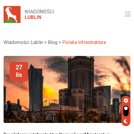
Wiadomości Lublin
>
Blog
>
Polska Infrastruktura
27
lis