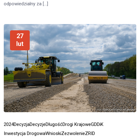
odpowiedzialny za […]
27
lut
2024
Decyzja
Decyzje
Długość
Drogi Krajowe
GDDiK
Inwestycja Drogowa
Wnioski
Zezwolenie
ZRID