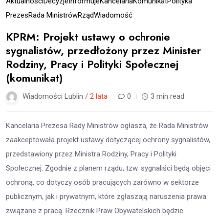
Aktualności
Decyzje
Informuje
Kancelaria
Komunikat
Polityka
Prezes
Rada Ministrów
Rząd
Wiadomość
KPRM: Projekt ustawy o ochronie
sygnalistów, przedłożony przez Minister
Rodziny, Pracy i Polityki Społecznej
(komunikat)
Wiadomości Lublin /
2 lata
0
3 min read
Kancelaria Prezesa Rady Ministrów ogłasza, że Rada Ministrów
zaakceptowała projekt ustawy dotyczącej ochrony sygnalistów,
przedstawiony przez Ministra Rodziny, Pracy i Polityki
Społecznej. Zgodnie z planem rządu, tzw. sygnaliści będą objęci
ochroną, co dotyczy osób pracujących zarówno w sektorze
publicznym, jak i prywatnym, które zgłaszają naruszenia prawa
związane z pracą. Rzecznik Praw Obywatelskich będzie