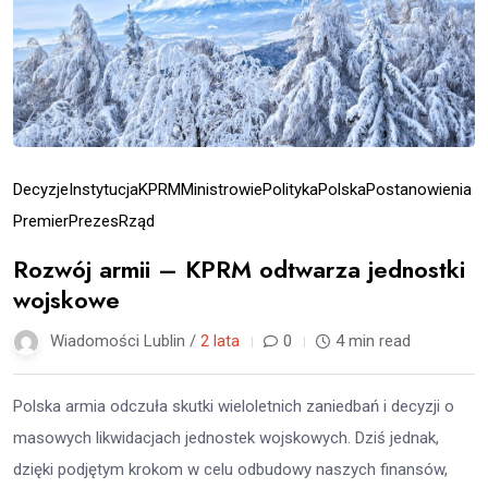
Decyzje
Instytucja
KPRM
Ministrowie
Polityka
Polska
Postanowienia
Premier
Prezes
Rząd
Rozwój armii – KPRM odtwarza jednostki
wojskowe
Wiadomości Lublin /
2 lata
0
4 min read
Polska armia odczuła skutki wieloletnich zaniedbań i decyzji o
masowych likwidacjach jednostek wojskowych. Dziś jednak,
dzięki podjętym krokom w celu odbudowy naszych finansów,