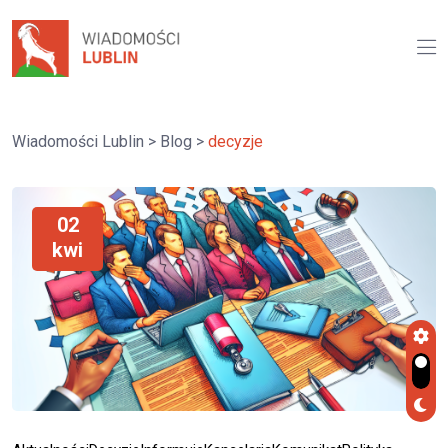
Wiadomości Lublin
>
Blog
>
decyzje
02
kwi