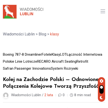
Wiadomości Lublin
>
Blog
>
klasy
06
Boeing 787-8 Dreamliner
Fotele
Klasy
LOT
Łączność Internetowa
paź
Polskie Linie Lotnicze
RECARO Aircraft Seating
Retrofit
Safran Passenger Innovations
System Rozrywki
Kolej na Zachodzie Polski – Odnowione
Połączenia Kolejowe Tworzą Przyszłość
Wiadomości Lublin /
2 lata
0
8 min read