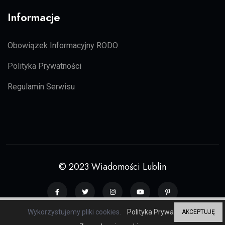
Informacje
Obowiązek Informacyjny RODO
Polityka Prywatności
Regulamin Serwisu
© 2023 Wiadomości Lublin
Wykorzystujemy pliki cookies.
Polityka Prywatności
AKCEPTUJĘ
Grupa serwisów regionalnych
ZP20