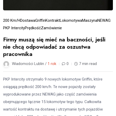
200 Km/h
Dostawa
Griffin
Kontrakt
Lokomotywa
Maszyna
NEWAG
PKP Intercity
Prędkość
Zamówienie
Firmy muszą się mieć na baczności, jeśli
nie chcą odpowiadać za oszustwa
pracownika
Wiadomości Lublin /
1 rok
0
7 min read
PKP Intercity otrzymało 9 nowych lokomotyw Griffin, które
osiągają prędkość 200 km/h. Te nowe pojazdy zostały
wyprodukowane przez NEWAG jako część zamówienia
obejmującego łącznie 15 lokomotyw tego typu. Całkowita
wartość kontraktu na dostawę i utrzymanie tych pojazdów