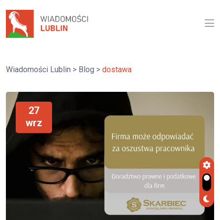
Wiadomości Lublin
>
Blog
>
dostawa
27
wrz