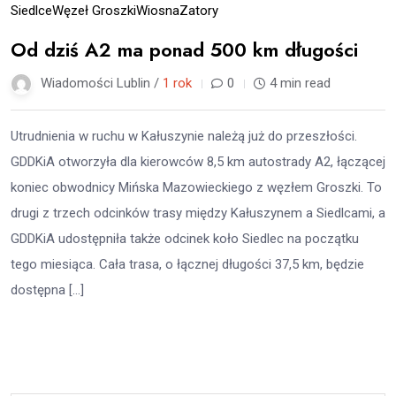
Siedlce
Węzeł Groszki
Wiosna
Zatory
Od dziś A2 ma ponad 500 km długości
Wiadomości Lublin /
1 rok
0
4 min read
Utrudnienia w ruchu w Kałuszynie należą już do przeszłości.
GDDKiA otworzyła dla kierowców 8,5 km autostrady A2, łączącej
koniec obwodnicy Mińska Mazowieckiego z węzłem Groszki. To
drugi z trzech odcinków trasy między Kałuszynem a Siedlcami, a
GDDKiA udostępniła także odcinek koło Siedlec na początku
tego miesiąca. Cała trasa, o łącznej długości 37,5 km, będzie
dostępna […]