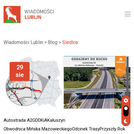
Wiadomości Lublin
>
Blog
>
Siedlce
29
sie
Autostrada A2
GDDKiA
Kałuszyn
Obwodnica Mińska Mazowieckiego
Odcinek Trasy
Przyszły Rok