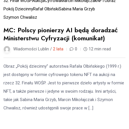
32. Finał WOŚP
Aukcja
Cyfrowa
Marcin Mikołajczak
NFT
Obraz
Pokój Dziecinny
Rafał Olbiński
Sabina Maria Grzyb
Szymon Chwalisz
MC: Polscy pionierzy AI będą doradzać
Ministerstwu Cyfryzacji (komunikat)
Wiadomości Lublin /
2 lata
0
12 min read
Obraz „Pokój dziecinny” autorstwa Rafała Olbińskiego (1999 r.)
jest dostępny w formie cyfrowego tokenu NFT na aukcji na
rzecz 32. Finału WOŚP. Jest to pierwsze dzieło artysty w formie
NFT, a także pierwsze i jedyne w swoim rodzaju. Inni artyści,
takie jak Sabina Maria Grzyb, Marcin Mikołajczak i Szymon
Chwalisz, również udostępnili swoje prace w […]