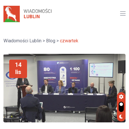
Wiadomości Lublin
>
Blog
>
czwartek
14
lis