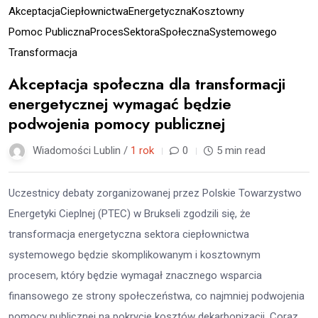
Akceptacja
Ciepłownictwa
Energetyczna
Kosztowny
Pomoc Publiczna
Proces
Sektora
Społeczna
Systemowego
Transformacja
Akceptacja społeczna dla transformacji
energetycznej wymagać będzie
podwojenia pomocy publicznej
Wiadomości Lublin /
1 rok
0
5 min read
Uczestnicy debaty zorganizowanej przez Polskie Towarzystwo
Energetyki Cieplnej (PTEC) w Brukseli zgodzili się, że
transformacja energetyczna sektora ciepłownictwa
systemowego będzie skomplikowanym i kosztownym
procesem, który będzie wymagał znacznego wsparcia
finansowego ze strony społeczeństwa, co najmniej podwojenia
pomocy publicznej na pokrycie kosztów dekarbonizacji. Coraz