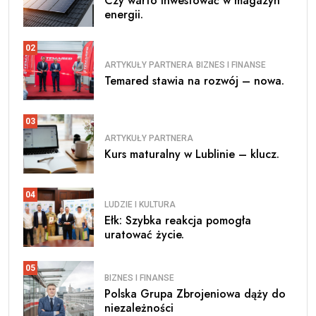
Czy warto inwestować w magazyn
energii.
02
ARTYKUŁY PARTNERA
BIZNES I FINANSE
Temared stawia na rozwój – nowa.
03
ARTYKUŁY PARTNERA
Kurs maturalny w Lublinie – klucz.
04
LUDZIE I KULTURA
Ełk: Szybka reakcja pomogła
uratować życie.
05
BIZNES I FINANSE
Polska Grupa Zbrojeniowa dąży do
niezależności