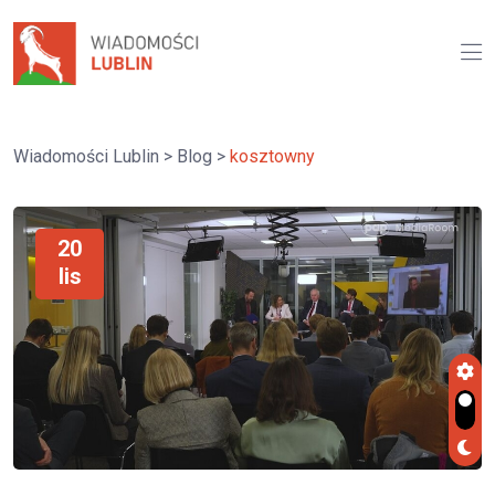
Wiadomości Lublin
>
Blog
>
kosztowny
20
lis