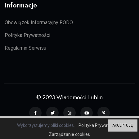
Informacje
Obowiązek Informacyjny RODO
Polityka Prywatności
Regulamin Serwisu
© 2023 Wiadomości Lublin
Wykorzystujemy pliki cookies.
Polityka Prywatności
AKCEPTUJĘ
Grupa serwisów regionalnych
ZP20
Zarządzanie cookies