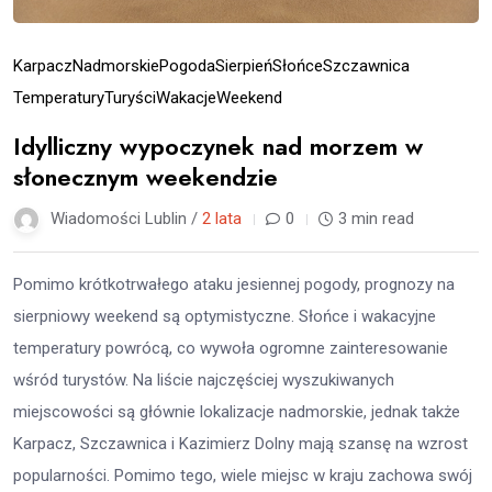
Karpacz
Nadmorskie
Pogoda
Sierpień
Słońce
Szczawnica
Temperatury
Turyści
Wakacje
Weekend
Idylliczny wypoczynek nad morzem w
słonecznym weekendzie
Wiadomości Lublin /
2 lata
0
3 min read
Pomimo krótkotrwałego ataku jesiennej pogody, prognozy na
sierpniowy weekend są optymistyczne. Słońce i wakacyjne
temperatury powrócą, co wywoła ogromne zainteresowanie
wśród turystów. Na liście najczęściej wyszukiwanych
miejscowości są głównie lokalizacje nadmorskie, jednak także
Karpacz, Szczawnica i Kazimierz Dolny mają szansę na wzrost
popularności. Pomimo tego, wiele miejsc w kraju zachowa swój