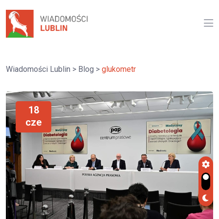
Wiadomości Lublin
>
Blog
>
glukometr
18
cze