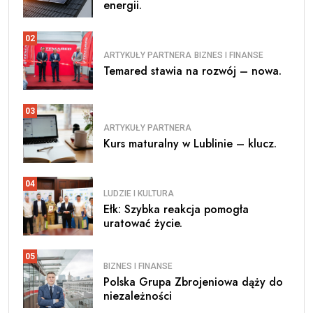
energii.
02
ARTYKUŁY PARTNERA
BIZNES I FINANSE
Temared stawia na rozwój – nowa.
03
ARTYKUŁY PARTNERA
Kurs maturalny w Lublinie – klucz.
04
LUDZIE I KULTURA
Ełk: Szybka reakcja pomogła
uratować życie.
05
BIZNES I FINANSE
Polska Grupa Zbrojeniowa dąży do
niezależności