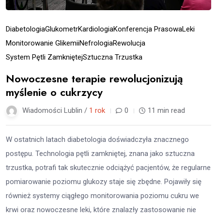
Diabetologia
Glukometr
Kardiologia
Konferencja Prasowa
Leki
Monitorowanie Glikemii
Nefrologia
Rewolucja
System Pętli Zamkniętej
Sztuczna Trzustka
Nowoczesne terapie rewolucjonizują
myślenie o cukrzycy
Wiadomości Lublin /
1 rok
0
11 min read
W ostatnich latach diabetologia doświadczyła znacznego
postępu. Technologia pętli zamkniętej, znana jako sztuczna
trzustka, potrafi tak skutecznie odciążyć pacjentów, że regularne
pomiarowanie poziomu glukozy staje się zbędne. Pojawiły się
również systemy ciągłego monitorowania poziomu cukru we
krwi oraz nowoczesne leki, które znalazły zastosowanie nie