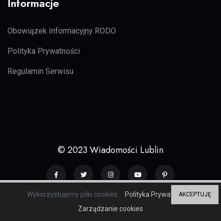
Informacje
Obowiązek Informacyjny RODO
Polityka Prywatności
Regulamin Serwisu
© 2023 Wiadomości Lublin
Wykorzystujemy pliki cookies.
Polityka Prywatności
AKCEPTUJĘ
Grupa serwisów regionalnych
ZP20
Zarządzanie cookies