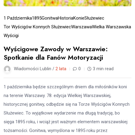
1 Października
1895
Gonitwa
Historia
Konie
Służewiec
Tor Wyścigów Konnych Służewiec
Warszawa
Wielka Warszawska
Wyścigi
Wyścigowe Zawody w Warszawie:
Spotkanie dla Fanów Motoryzacji
Wiadomości Lublin /
2 lata
0
3 min read
1 października będzie szczególnym dniem dla miłośników koni
na terenie Warszawy. 78. edycja Wielkiej Warszawskiej,
historycznej gonitwy, odbędzie się na Torze Wyścigów Konnych
Służewiec. To wyjątkowe wydarzenie ma długą tradycję, bo
sięga 1895 roku, i wciąż jest ważnym elementem warszawskiej
tożsamości. Gonitwa, wymyślona w 1895 roku przez