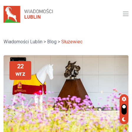
Wiadomości Lublin
>
Blog
>
Służewiec
22
wrz