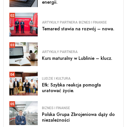
energii.
02
ARTYKUŁY PARTNERA
BIZNES I FINANSE
Temared stawia na rozwój – nowa.
03
ARTYKUŁY PARTNERA
Kurs maturalny w Lublinie – klucz.
04
LUDZIE I KULTURA
Ełk: Szybka reakcja pomogła
uratować życie.
05
BIZNES I FINANSE
Polska Grupa Zbrojeniowa dąży do
niezależności