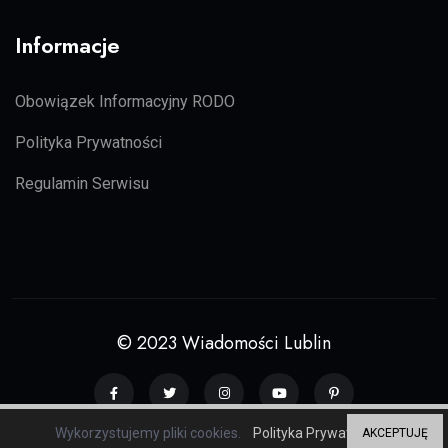
Informacje
Obowiązek Informacyjny RODO
Polityka Prywatności
Regulamin Serwisu
© 2023 Wiadomości Lublin
Wykorzystujemy pliki cookies.
Polityka Prywatności
AKCEPTUJĘ
Grupa serwisów regionalnych
ZP20