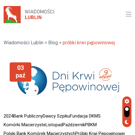
Wiadomości Lublin
>
Blog
>
próbki krwi pępowinowej
03
paź
2024
Bank Publiczny
Dawcy Szpiku
Fundacja DKMS
Komórki Macierzyste
Listopad
Październik
PBKM
Polski Bank Komórek Macierzystych
Próbki Krwi Pępowinowej