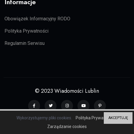
Informacje
Obowiązek Informacyjny RODO
Polityka Prywatności
Regulamin Serwisu
© 2023 Wiadomości Lublin
Wykorzystujemy pliki cookies.
Polityka Prywatności
AKCEPTUJĘ
Grupa serwisów regionalnych
ZP20
Zarządzanie cookies