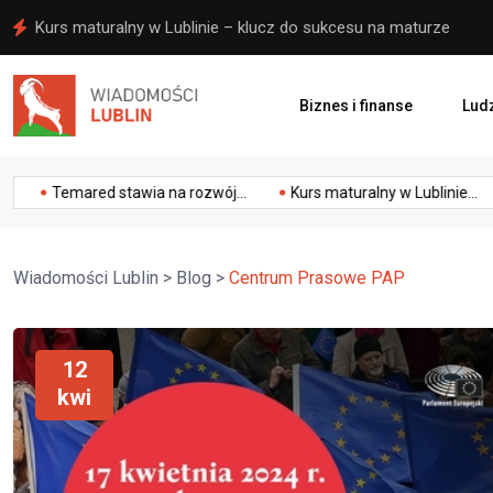
Ełk: Szybka reakcja pomogła uratować życie mężczyzny
Biznes i finanse
Ludz
ności
zwłaszcza w postaci wyrównywania szans dla mężczyzn i k
emared stawia na rozwój...
Kurs maturalny w Lublinie...
Ełk:
Wiadomości Lublin
>
Blog
>
Centrum Prasowe PAP
12
kwi