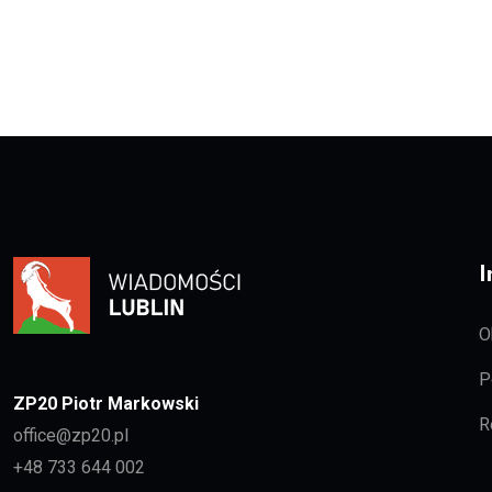
I
O
P
ZP20 Piotr Markowski
R
office@zp20.pl
+48 733 644 002