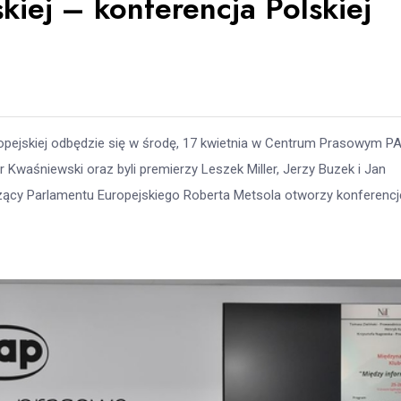
skiej – konferencja Polskiej
opejskiej odbędzie się w środę, 17 kwietnia w Centrum Prasowym P
Kwaśniewski oraz byli premierzy Leszek Miller, Jerzy Buzek i Jan
iczący Parlamentu Europejskiego Roberta Metsola otworzy konferencj