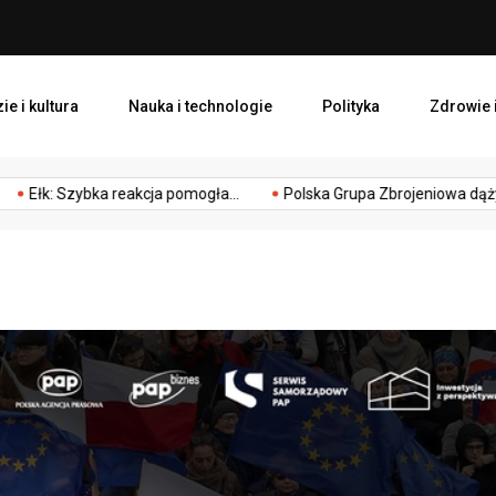
Polska Grupa Zbrojeniowa d
ie i kultura
Nauka i technologie
Polityka
Zdrowie i
obiet na równym poziomie.
zwyczaje
Życie
Zygmunta Chmiele
 Szybka reakcja pomogła...
Polska Grupa Zbrojeniowa dąży...