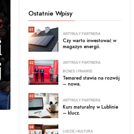
Ostatnie Wpisy
01
ARTYKUŁY PARTNERA
Czy warto inwestować w
magazyn energii.
ARTYKUŁY PARTNERA
02
BIZNES I FINANSE
Temared stawia na rozwój
– nowa.
03
ARTYKUŁY PARTNERA
Kurs maturalny w Lublinie
– klucz.
04
LUDZIE I KULTURA