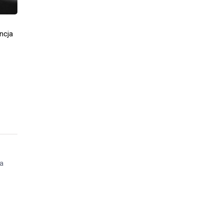
ncja
da