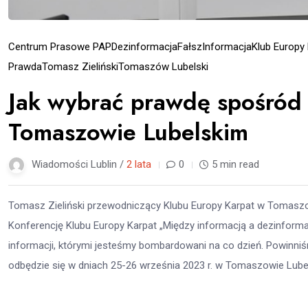
Centrum Prasowe PAP
Dezinformacja
Fałsz
Informacja
Klub Europy
Prawda
Tomasz Zieliński
Tomaszów Lubelski
Jak wybrać prawdę spośród 
Tomaszowie Lubelskim
Wiadomości Lublin /
2 lata
0
5 min read
Tomasz Zieliński przewodniczący Klubu Europy Karpat w Tomas
Konferencję Klubu Europy Karpat „Między informacją a dezinforma
informacji, którymi jesteśmy bombardowani na co dzień. Powinniś
odbędzie się w dniach 25-26 września 2023 r. w Tomaszowie Lubel