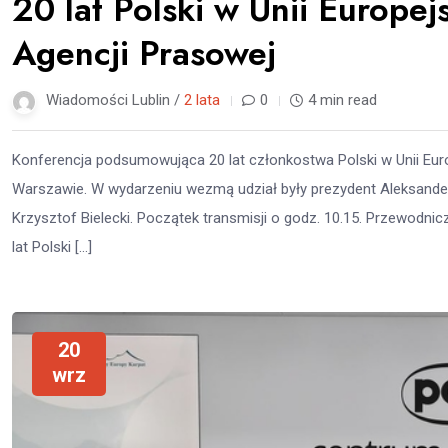
20 lat Polski w Unii Europej
Agencji Prasowej
Wiadomości Lublin /
2 lata
0
4 min read
Konferencja podsumowująca 20 lat członkostwa Polski w Unii Eur
Warszawie. W wydarzeniu wezmą udział były prezydent Aleksander 
Krzysztof Bielecki. Początek transmisji o godz. 10.15. Przewodn
lat Polski […]
20
wrz