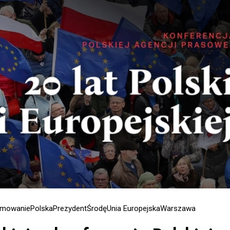
mowanie
Polska
Prezydent
Środę
Unia Europejska
Warszawa