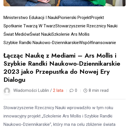
Ministerstwo Edukacji I Nauki
Pionierski Projekt
Projekt
Spotkanie Twarzą W Twarz
Stowarzyszenie Rzecznicy Nauki
Świat Mediów
Świat Nauki
Szkolenie Ars Mollis
Szybkie Randki Naukowo-Dziennikarskie
Współfinansowanie
Łącząc Naukę z Mediami – Ars Mollis i
Szybkie Randki Naukowo-Dziennikarskie
2023 jako Przepustka do Nowej Ery
Dialogu
Wiadomości Lublin /
2 lata
0
8 min read
Stowarzyszenie Rzecznicy Nauki wprowadziło w tym roku
innowacyjny projekt „Szkolenie Ars Mollis i Szybkie Randki
Naukowo-Dziennikarskie”, który ma na celu zbliżenie świata