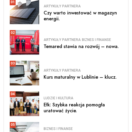
01
ARTYKUŁY PARTNERA
Czy warto inwestować w magazyn
energii.
02
ARTYKUŁY PARTNERA
BIZNES I FINANSE
Temared stawia na rozwój – nowa.
03
ARTYKUŁY PARTNERA
Kurs maturalny w Lublinie – klucz.
04
LUDZIE I KULTURA
Ełk: Szybka reakcja pomogła
uratować życie.
05
BIZNES I FINANSE