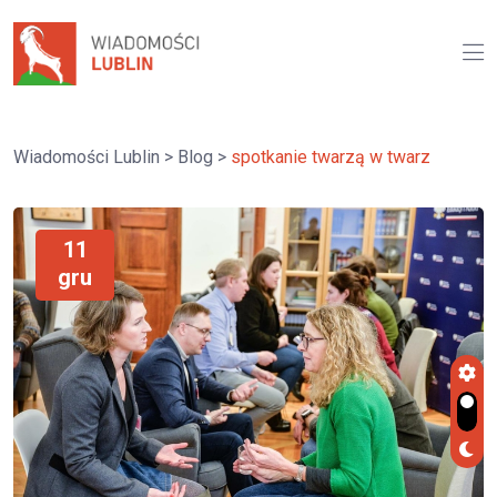
Wiadomości Lublin
>
Blog
>
spotkanie twarzą w twarz
11
gru