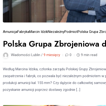
Amunicja
Fabryka
Marcin Idzik
Niezależny
Podmiot
Polska Grupa Zbr
Polska Grupa Zbrojeniowa d
Wiadomości Lublin /
9 miesięcy
0
9 min read
Według Marcina Idzika, członka zarządu Polskiej Grupy Zbrojenio
zaopatrzenia i fabryk, co pozwala być niezależnym podmiotem w 
produkcji amunicji kal. 155 mm? Czy dążycie do całkowitej samow
pozyskanie amunicji poprzez dostawy zgodnie […]