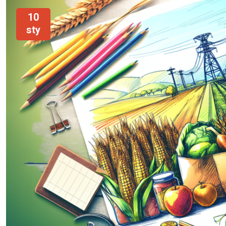
10
sty