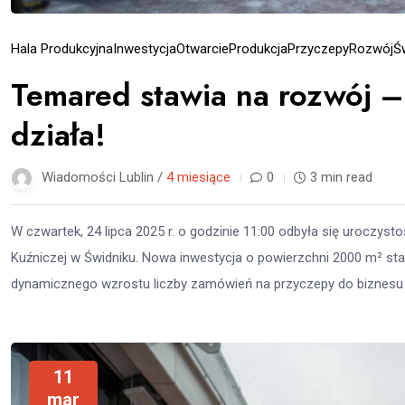
Hala Produkcyjna
Inwestycja
Otwarcie
Produkcja
Przyczepy
Rozwój
Ś
Temared stawia na rozwój –
działa!
Wiadomości Lublin /
4 miesiące
0
3 min read
W czwartek, 24 lipca 2025 r. o godzinie 11:00 odbyła się uroczysto
Kuźniczej w Świdniku. Nowa inwestycja o powierzchni 2000 m² sta
dynamicznego wzrostu liczby zamówień na przyczepy do biznesu o
11
mar