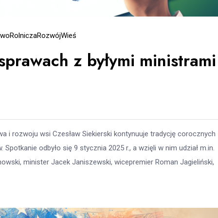
two
Rolnicza
Rozwój
Wieś
prawach z byłymi ministrami
twa i rozwoju wsi Czesław Siekierski kontynuuje tradycję corocznych
otkanie odbyło się 9 stycznia 2025 r., a wzięli w nim udział m.in.
anowski, minister Jacek Janiszewski, wicepremier Roman Jagieliński,