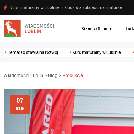
Ełk: Szybka reakcja pomogła uratować życie mężczyzny
Biznes i finanse
Ludz
ności
zwłaszcza w postaci wyrównywania szans dla mężczyzn i k
 na rozwój...
Kurs maturalny w Lublinie...
Ełk: Szybka reakcj
Wiadomości Lublin
>
Blog
>
Produkcja
07
sie