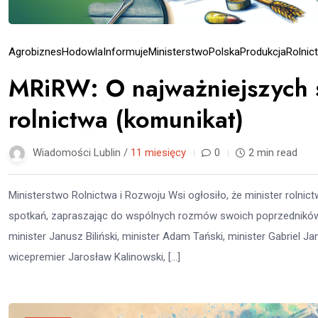
Agrobiznes
Hodowla
Informuje
Ministerstwo
Polska
Produkcja
Rolnic
MRiRW: O najważniejszych s
rolnictwa (komunikat)
Wiadomości Lublin /
11 miesięcy
0
2 min read
Ministerstwo Rolnictwa i Rozwoju Wsi ogłosiło, że minister rolnic
spotkań, zapraszając do wspólnych rozmów swoich poprzedników. Sp
minister Janusz Biliński, minister Adam Tański, minister Gabriel J
wicepremier Jarosław Kalinowski, […]