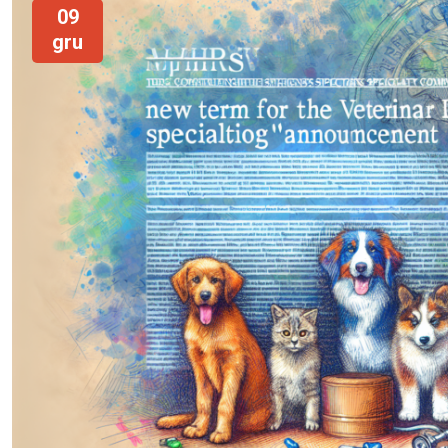
09
gru