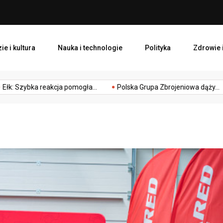
Polska Grupa Zbrojeniowa d
ie i kultura
Nauka i technologie
Polityka
Zdrowie i
obiet na równym poziomie.
zwyczaje
Życie
Zygmunta Chmiele
a pomogła...
Polska Grupa Zbrojeniowa dąży...
Kolejni studen