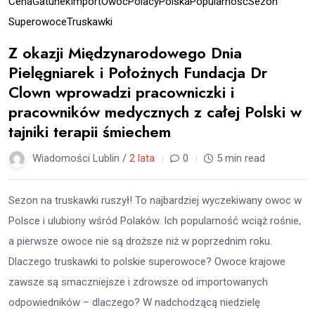
Cena
Gatunek
Import
Owoc
Polacy
Polska
Popularność
Sezon
Superowoce
Truskawki
Z okazji Międzynarodowego Dnia
Pielęgniarek i Położnych Fundacja Dr
Clown wprowadzi pracowniczki i
pracowników medycznych z całej Polski w
tajniki terapii śmiechem
Wiadomości Lublin /
2 lata
0
5 min read
Sezon na truskawki ruszył! To najbardziej wyczekiwany owoc w
Polsce i ulubiony wśród Polaków. Ich popularność wciąż rośnie,
a pierwsze owoce nie są droższe niż w poprzednim roku.
Dlaczego truskawki to polskie superowoce? Owoce krajowe
zawsze są smaczniejsze i zdrowsze od importowanych
odpowiedników – dlaczego? W nadchodzącą niedzielę