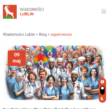
Wiadomości Lublin
>
Blog
>
superowoce
09
maj