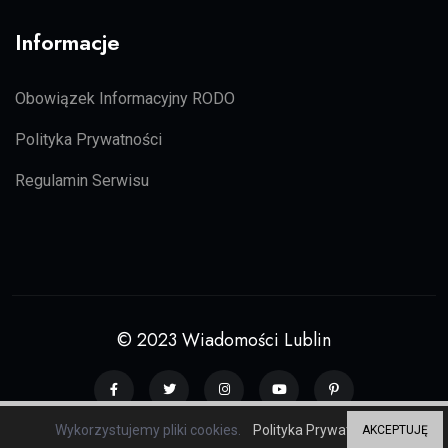
Informacje
Obowiązek Informacyjny RODO
Polityka Prywatności
Regulamin Serwisu
© 2023 Wiadomości Lublin
Wykorzystujemy pliki cookies.
Polityka Prywatności
AKCEPTUJĘ
Grupa serwisów regionalnych
ZP20