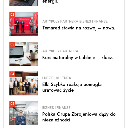
energii.
02
ARTYKUŁY PARTNERA
BIZNES I FINANSE
Temared stawia na rozwój – nowa.
03
ARTYKUŁY PARTNERA
Kurs maturalny w Lublinie – klucz.
04
LUDZIE I KULTURA
Ełk: Szybka reakcja pomogła
uratować życie.
05
BIZNES I FINANSE
Polska Grupa Zbrojeniowa dąży do
niezależności