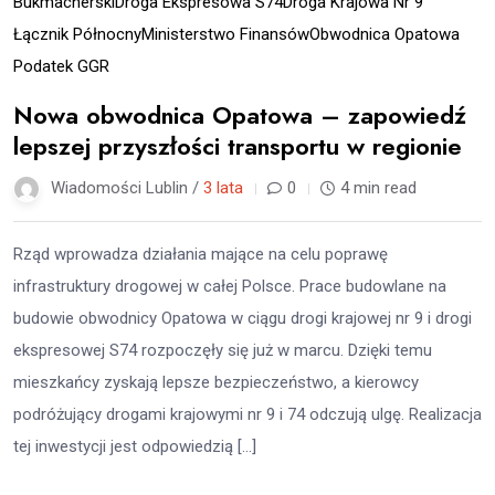
Bukmacherski
Droga Ekspresowa S74
Droga Krajowa Nr 9
Łącznik Północny
Ministerstwo Finansów
Obwodnica Opatowa
Podatek GGR
Nowa obwodnica Opatowa – zapowiedź
lepszej przyszłości transportu w regionie
Wiadomości Lublin /
3 lata
0
4 min read
Rząd wprowadza działania mające na celu poprawę
infrastruktury drogowej w całej Polsce. Prace budowlane na
budowie obwodnicy Opatowa w ciągu drogi krajowej nr 9 i drogi
ekspresowej S74 rozpoczęły się już w marcu. Dzięki temu
mieszkańcy zyskają lepsze bezpieczeństwo, a kierowcy
podróżujący drogami krajowymi nr 9 i 74 odczują ulgę. Realizacja
tej inwestycji jest odpowiedzią […]