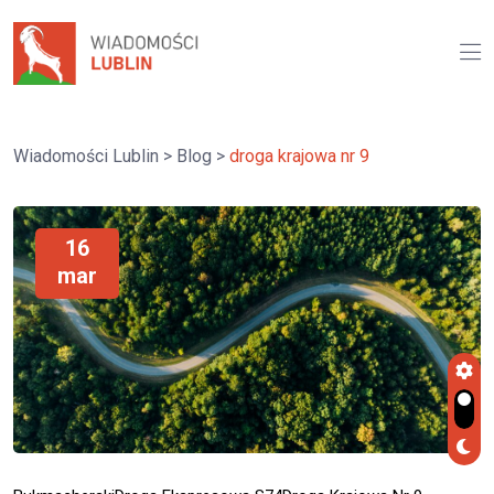
Wiadomości Lublin
>
Blog
>
droga krajowa nr 9
16
mar