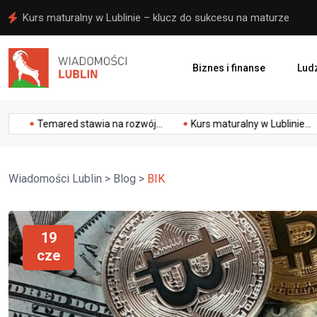
Kurs maturalny w Lublinie – klucz do sukcesu na maturze
Biznes i finanse
Ludz
ności
zwłaszcza w postaci wyrównywania szans dla mężczyzn i k
Temared stawia na rozwój...
Kurs maturalny w Lublinie...
E
Wiadomości Lublin
>
Blog
>
BIK
19
cze