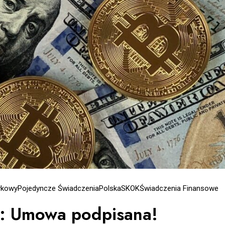
wkowy
Pojedyncze Świadczenia
Polska
SKOK
Świadczenia Finansowe
: Umowa podpisana!