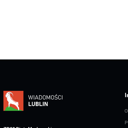
I
O
P