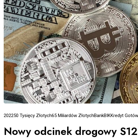
2022
50 Tysięcy Złotych
65 Miliardów Złotych
Bank
BIK
Kredyt Gotó
Nowy odcinek drogowy S12