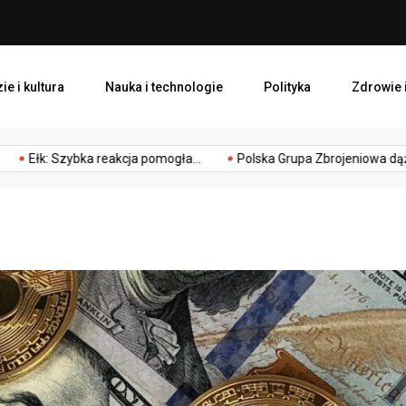
Ełk: Szybka reakcja pomogł
ie i kultura
Nauka i technologie
Polityka
Zdrowie i
obiet na równym poziomie.
zwyczaje
Życie
Zygmunta Chmiele
łk: Szybka reakcja pomogła...
Polska Grupa Zbrojeniowa dąży...