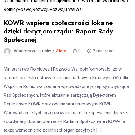
Działania
Informacje
Informuje
Ministerstwo Rolnictwa
Rolnictwo
Rolnicy
Rozwój
Rozwoju
Rozwoju Wsi
Wsi
KOWR wspiera społeczności lokalne
dzięki decyzjom rządu: Raport Rady
Społecznej
Wiadomości Lublin /
2 lata
0
2 min read
Ministerstwo Rolnictwa i Rozwoju Wsi poinformowało, że w
ramach projektu ustawy o zmianie ustawy o Krajowym Ośrodku
Wsparcia Rolnictwa zostaną wprowadzone przepisy dotyczące
Rad Społecznych, które aktualnie zarządzają Dyrektorem
Generalnym KOWR oraz oddziałami terenowymi KOWR.
Wprowadzenie tych przepisów ma na celu zapewnienie lepszej
koordynacji działań pomiędzy Radami Społecznymi i KOWR, a
także wzmocnienie zdolności organizacyjnych […]