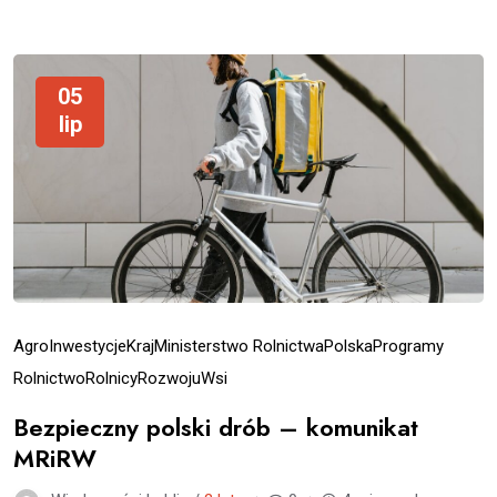
05
lip
Agro
Inwestycje
Kraj
Ministerstwo Rolnictwa
Polska
Programy
Rolnictwo
Rolnicy
Rozwoju
Wsi
Bezpieczny polski drób – komunikat
MRiRW