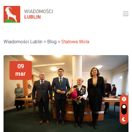
Wiadomości Lublin
>
Blog
>
Stalowa Wola
09
mar