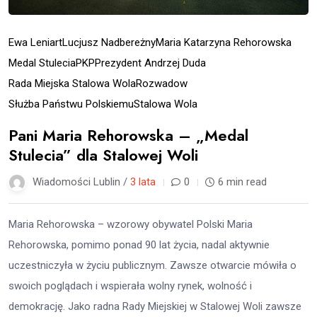
Ewa Leniart
Lucjusz Nadbereżny
Maria Katarzyna Rehorowska
Medal Stulecia
PKP
Prezydent Andrzej Duda
Rada Miejska Stalowa Wola
Rozwadow
Służba Państwu Polskiemu
Stalowa Wola
Pani Maria Rehorowska – „Medal
Stulecia” dla Stalowej Woli
Wiadomości Lublin /
3 lata
0
6 min read
Maria Rehorowska – wzorowy obywatel Polski Maria
Rehorowska, pomimo ponad 90 lat życia, nadal aktywnie
uczestniczyła w życiu publicznym. Zawsze otwarcie mówiła o
swoich poglądach i wspierała wolny rynek, wolność i
demokrację. Jako radna Rady Miejskiej w Stalowej Woli zawsze